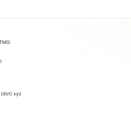
 TMG:
b
 (dot) xyz